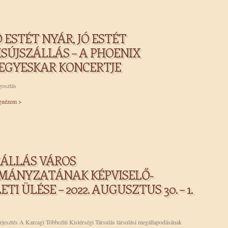
Ó ESTÉT NYÁR, JÓ ESTÉT
ISÚJSZÁLLÁS – A PHOENIX
EGYESKAR KONCERTJE
osztás
nézem >
ZÁLLÁS VÁROS
MÁNYZATÁNAK KÉPVISELŐ-
TI ÜLÉSE – 2022. AUGUSZTUS 30. – 1.
erjesztés A Karcagi Többcélú Kistérségi Társulás társulási megállapodásának