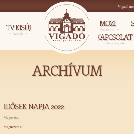
Vigadó mo
MOZI
TV KISÚJ
Vetítéseink
Adások
KAPCSOLAT
Elérhetőségeink
ARCHÍVUM
IDŐSEK NAPJA 2022
Megosztás
Megnézem >