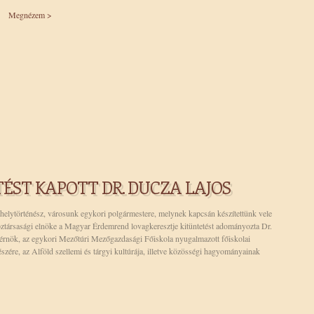
Megnézem >
ÉST KAPOTT DR. DUCZA LAJOS
, helytörténész, városunk egykori polgármestere, melynek kapcsán készítettünk vele
öztársasági elnöke a Magyar Érdemrend lovagkeresztje kitüntetést adományozta Dr.
érnök, az egykori Mezőtúri Mezőgazdasági Főiskola nyugalmazott főiskolai
észére, az Alföld szellemi és tárgyi kultúrája, illetve közösségi hagyományainak