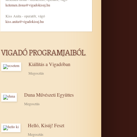
kelemen.ilona@vigadokisuj.hu
Kiss Anita - operatőr, vágó
kiss.anita@vigadokisuj.hu
VIGADÓ PROGRAMJAIBÓL
Kiállítás a Vigadóban
Megosztás
Duna Művészeti Együttes
Megosztás
Helló, Kisúj! Feszt
Megosztás