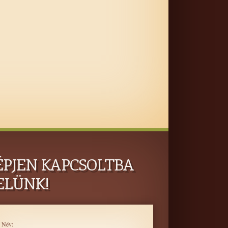
ÉPJEN KAPCSOLTBA
ELÜNK!
Név: