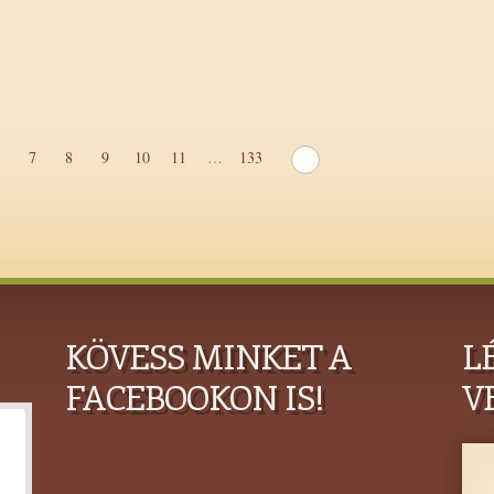
7
8
9
10
11
…
133
KÖVESS MINKET A
L
FACEBOOKON IS!
V