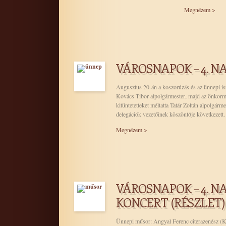
Megnézem >
VÁROSNAPOK – 4. N
Augusztus 20-án a koszorúzás és az ünnepi ist
Kovács Tibor alpolgármester, majd az önkormány
kitüntetetteket méltatta Tatár Zoltán alpolgárm
delegációk vezetőinek köszöntője következet
Megnézem >
VÁROSNAPOK – 4. NA
KONCERT (RÉSZLET)
Ünnepi műsor: Angyal Ferenc citerazenész (Ki