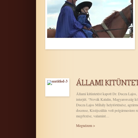
ÁLLAMI KITÜNTET
Állami kitüntetést kapott Dr. Ducza Lajos
interjút. “Novák Katalin, Magyarország k
Ducza Lajos Mihály helytörténész, agrárm
docense, Kisújszállás volt polgármestere r
megőrzése, valamint…
Megnézem >