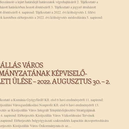
Beszámoló a lejárt határidejű határozatok végrehajtásáról 2. Tájékoztató a
házott hatáskörben hozott döntéseiről 3. Tájékoztató a jegyző átruházott
 döntéseiről 4. napirend: Tájékoztató a 2022. évi költségvetés I. félévi
nek keretében előterjesztés a 2022. évi költségvetés módosítására 5. napirend:
ZÁLLÁS VÁROS
MÁNYZATÁNAK KÉPVISELŐ-
TI ÜLÉSE – 2022. AUGUSZTUS 30. – 2.
jékoztató a Kumánia Gyógyfürdő Kft. első 6 havi eredményéről 11. napirend:
újszállási Városgazdálkodási Nonprofit Kft. első 6 havi eredményéről 13.
sztés az Kisújszállás Város Integrált Településfejlesztési Stratégiájának
 14. napirend: Előterjesztés Kisújszállás Város Vízkorlátozási Tervének
napirend: Előterjesztés belgyógyászati szakrendelés kapacitás átcsoportosítására
őterjesztés Kisújszállás Város Önkormányzata és az…