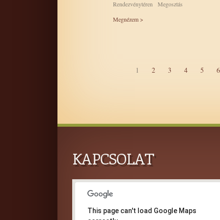
Rendezvénytéren Megosztás
Megnézem >
1
2
3
4
5
6
KAPCSOLAT
This page can't load Google Maps