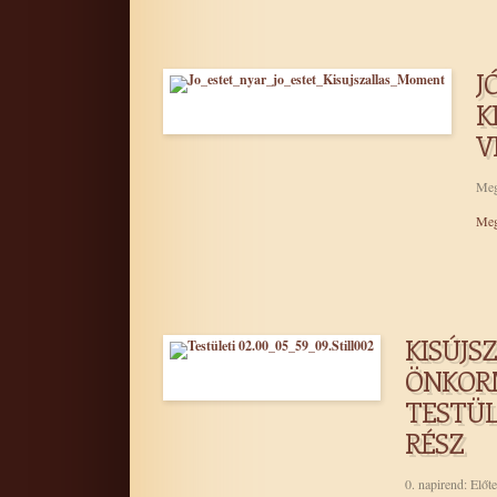
J
K
V
Meg
Meg
KISÚJS
ÖNKOR
TESTÜLE
RÉSZ
0. napirend: Előt