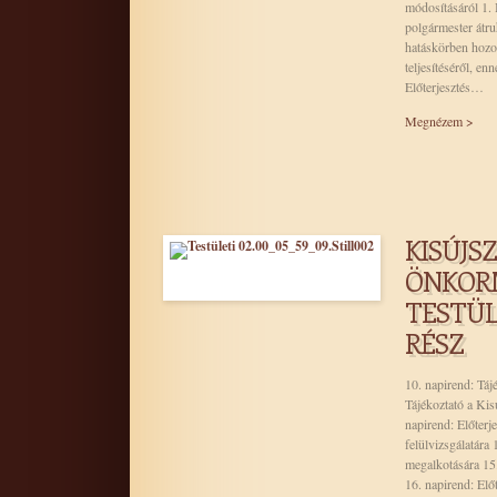
módosításáról 1. 
polgármester átru
hatáskörben hozott
teljesítéséről, en
Előterjesztés…
Megnézem >
KISÚJS
ÖNKOR
TESTÜLE
RÉSZ
10. napirend: Tá
Tájékoztató a Kis
napirend: Előterje
felülvizsgálatára
megalkotására 15.
16. napirend: El