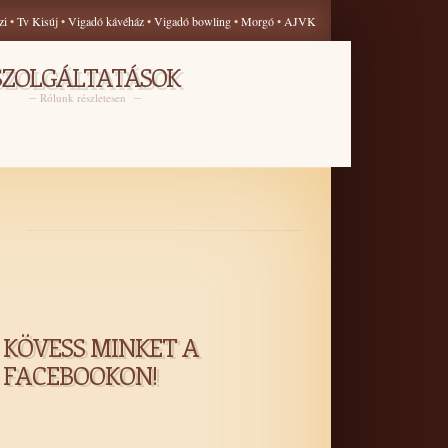
zi
•
Tv Kisúj
•
Vigadó kávéház
•
Vigadó bowling
•
Morgó
•
AJVK
SZOLGÁLTATÁSOK
Rólunk részletesen
KÖVESS MINKET A
FACEBOOKON!