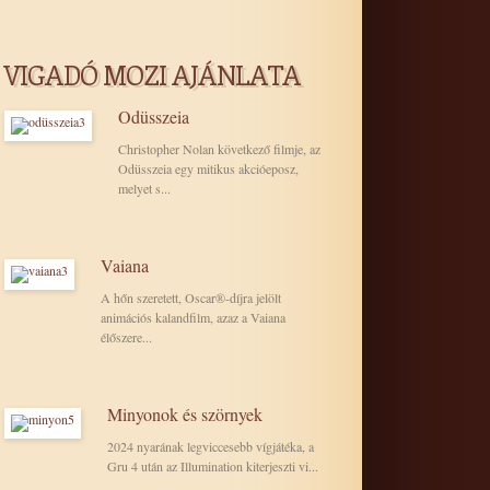
VIGADÓ MOZI AJÁNLATA
Odüsszeia
Christopher Nolan következő filmje, az
Odüsszeia egy mitikus akcióeposz,
melyet s...
Vaiana
A hőn szeretett, Oscar®-díjra jelölt
animációs kalandfilm, azaz a Vaiana
élőszere...
Minyonok és szörnyek
2024 nyarának legviccesebb vígjátéka, a
Gru 4 után az Illumination kiterjeszti vi...