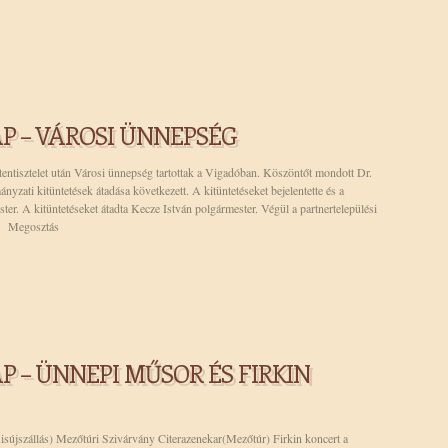
AP – VÁROSI ÜNNEPSÉG
entisztelet után Városi ünnepség tartottak a Vigadóban. Köszöntőt mondott Dr.
zati kitüntetések átadása következett. A kitüntetéseket bejelentette és a
ester. A kitüntetéseket átadta Kecze István polgármester. Végül a partnertelepülési
t. Megosztás
P – ÜNNEPI MŰSOR ÉS FIRKIN
sújszállás) Mezőtúri Szivárvány Citerazenekar(Mezőtúr) Firkin koncert a