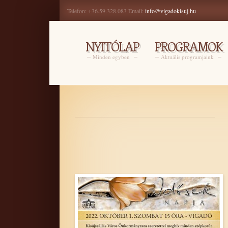
Telefon: +36.59.328.083 Email:
info@vigadokisuj.hu
NYITÓLAP
PROGRAMOK
Minden egyben
Aktuális programjaink