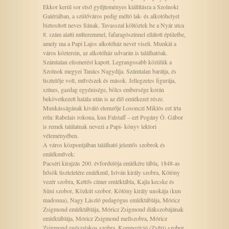
Ekkor kerül sor első gyűjteményes kiállításra a Szolnoki
Galériában, a szülőváros pedig méltó lak- és alkotóhelyet
biztosított neves fiának. Tavasszal költöztek be a Nyár utca
8. szám alatti műteremmel, fafaragószínnel ellátott épületbe,
amely ma a Papi Lajos alkotóház nevet viseli. Munkái a
város közterein, az alkotóház udvarán is találhatóak.
Számtalan elismerést kapott. Legrangosabb közülük a
Szolnok megyei Tanács Nagydíja. Számtalan barátja, és
tisztelője volt, művészek és mások. Jellegzetes figurája,
színes, gazdag egyénisége, bölcs embersége korán
bekövetkezett halála után is az élő emlékezet része.
Munkásságának kiváló elemzője Losonczi Miklós ezt írta
róla: Rabelais rokona, kun Falstaff – ezt Pogány Ö. Gábor
is remek találatnak nevezi a Papi- könyv lektori
véleményében.
A város központjában található jelentős szobrok és
emlékművek:
Pacséri kirajzás 200. évfordulója emlékére tábla, 1848-as
hősök tiszteletére emlékmű, István király szobra, Kötöny
vezér szobra, Kettős címer emléktábla, Kajla kecske és
Süni szobor, Közkút szobor, Kötöny király unokája (kun
madonna), Nagy László pedagógus emléktáblája, Móricz
Zsigmond emléktáblája, Móricz Zsigmond diákszobájának
emléktáblája, Móricz Zsigmond mellszobra, Móricz
Zsigmond egészalakos szobra, Kompozíció (Zsűri) szobor,