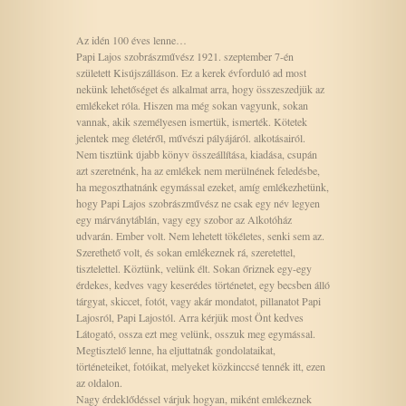
Az idén 100 éves lenne…
Papi Lajos szobrászművész 1921. szeptember 7-én
született Kisújszálláson. Ez a kerek évforduló ad most
nekünk lehetőséget és alkalmat arra, hogy összeszedjük az
emlékeket róla. Hiszen ma még sokan vagyunk, sokan
vannak, akik személyesen ismertük, ismerték. Kötetek
jelentek meg életéről, művészi pályájáról. alkotásairól.
Nem tisztünk újabb könyv összeállítása, kiadása, csupán
azt szeretnénk, ha az emlékek nem merülnének feledésbe,
ha megoszthatnánk egymással ezeket, amíg emlékezhetünk,
hogy Papi Lajos szobrászművész ne csak egy név legyen
egy márványtáblán, vagy egy szobor az Alkotóház
udvarán. Ember volt. Nem lehetett tökéletes, senki sem az.
Szerethető volt, és sokan emlékeznek rá, szeretettel,
tisztelettel. Köztünk, velünk élt. Sokan őriznek egy-egy
érdekes, kedves vagy keserédes történetet, egy becsben álló
tárgyat, skiccet, fotót, vagy akár mondatot, pillanatot Papi
Lajosról, Papi Lajostól. Arra kérjük most Önt kedves
Látogató, ossza ezt meg velünk, osszuk meg egymással.
Megtisztelő lenne, ha eljuttatnák gondolataikat,
történeteiket, fotóikat, melyeket közkinccsé tennék itt, ezen
az oldalon.
Nagy érdeklődéssel várjuk hogyan, miként emlékeznek