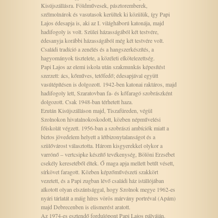
Kisújszállásra. Földművesek, pásztoremberek,
szélmolnárok és vasutasok kerültek ki közülük, így Papi
Lajos édesapja is, aki az I. világháború katonája, majd
hadifogoly is volt. Szülei házasságából két testvére,
édesanyja korábbi házasságából még két testvére volt.
Családi tradíció a zenélés és a hangszerkészítés, a
hagyományok tisztelete, a közéleti elkötelezettség.
Papi Lajos az elemi iskola után szakmunkás képesítést
szerzett: ács, kőműves, tetőfedő; édesapjával együtt
vasútépítésen is dolgozott. 1942-ben katonai raktáros, majd
hadifogoly lett, Szaratovban fa- és kőfaragó szobrászként
dolgozott. Csak 1948-ban térhetett haza.
Ezután Kisújszálláson majd, Tiszafüreden, végül
Szolnokon hivatalnokoskodott, közben népművelési
főiskolát végzett. 1956-ban a szobrászi ambíciók miatt a
biztos jövedelem helyett a létbizonytalanságot és a
szülővárost választotta. Három kisgyerekkel olykor a
varrónő – vertcsipke készítő tevékenység, Bölöni Erzsébet
csekély keresetéből éltek. Ő maga apja mellett betűt vésett,
sírkövet faragott. Közben képzőművészeti szakkört
vezetett, és a Papi zugban lévő családi ház istállójában
alkotott olyan elszántsággal, hogy Szolnok megye 1962-es
nyári tárlatát a máig híres vörös márvány portréval (Apám)
majd Debrecenben is elismerést aratott.
Az 1974-es esztendő fordulópont Papi Lajos pályáján.