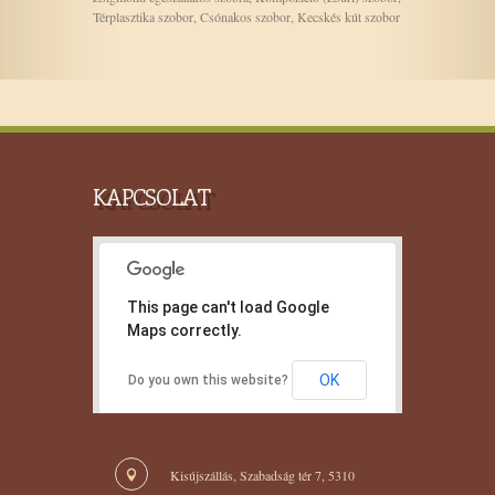
Térplasztika szobor, Csónakos szobor, Kecskés kút szobor
KAPCSOLAT
This page can't load Google
Maps correctly.
OK
Do you own this website?
Kisújszállás, Szabadság tér 7, 5310