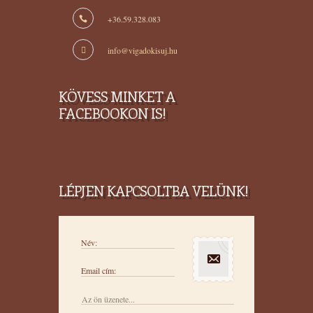
+36.59.328.083
info@vigadokisuj.hu
KÖVESS MINKET A
FACEBOOKON IS!
LÉPJEN KAPCSOLTBA VELÜNK!
Név:
Email cím: