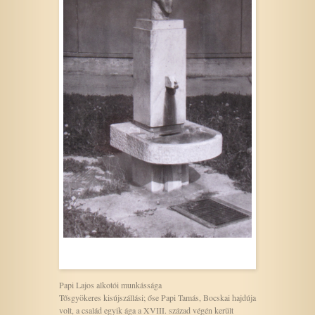
Papi Lajos alkotói munkássága
Tősgyökeres kisújszállási; őse Papi Tamás, Bocskai hajdúja
volt, a család egyik ága a XVIII. század végén került