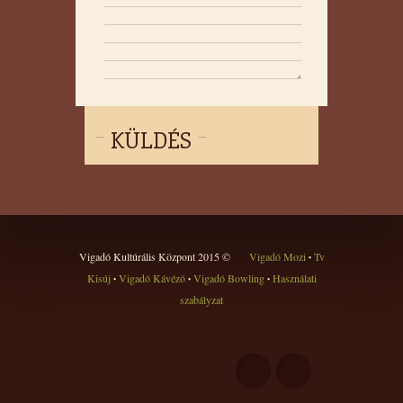
KÜLDÉS
Vigadó Kultúrális Központ 2015 ©
Vigadó Mozi
Tv
•
Kisúj
Vigadó Kávézó
Vigadó Bowling
Használati
•
•
•
szabályzat