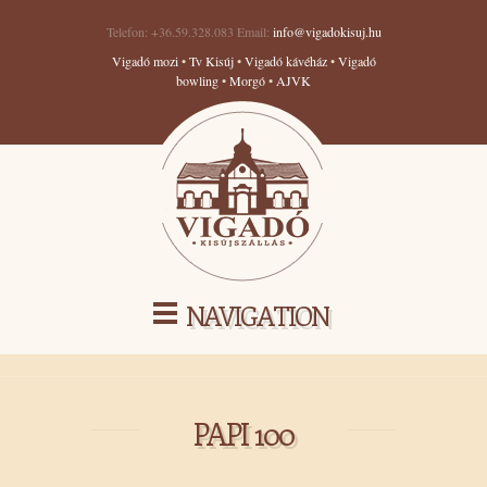
Telefon: +36.59.328.083 Email:
info@vigadokisuj.hu
Vigadó mozi
•
Tv Kisúj
•
Vigadó kávéház
•
Vigadó
bowling
•
Morgó
•
AJVK
NAVIGATION
PAPI 100