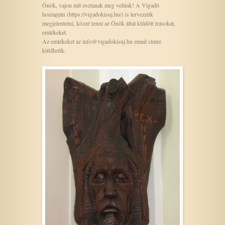
Önök, vajon mit osztanak meg velünk! A Vigadó
honlapján (https://vigadokisuj.hu/) is tervezzük
megjelentetni, közzé tenni az Önök által küldött írásokat,
emlékeket.
Az emlékeket az info@vigadokisuj.hu email címre
küldhetik.