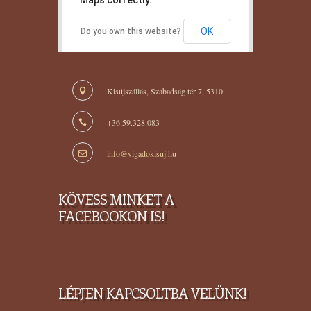
Maps correctly.
OK
Do you own this website?
Kisújszállás, Szabadság tér 7, 5310
+36.59.328.083
info@vigadokisuj.hu
KÖVESS MINKET A
FACEBOOKON IS!
LÉPJEN KAPCSOLTBA VELÜNK!