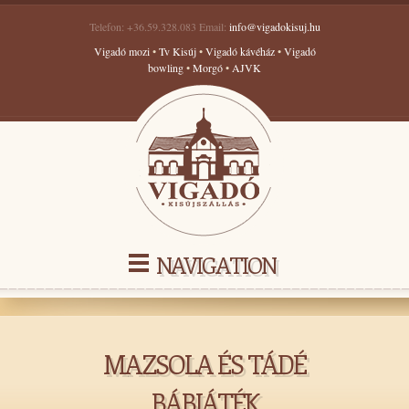
Telefon: +36.59.328.083 Email:
info@vigadokisuj.hu
Vigadó mozi
•
Tv Kisúj
•
Vigadó kávéház
•
Vigadó
bowling
•
Morgó
•
AJVK
NAVIGATION
MAZSOLA ÉS TÁDÉ
BÁBJÁTÉK