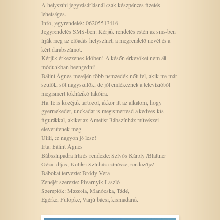
A helyszíni jegyvásárlásnál csak készpénzes fizetés
lehetséges.
Info, jegyrendelés: 06205513416
Jegyrendelés SMS-ben: Kérjük rendelés estén az sms-ben
írják meg az előadás helyszínét, a megrendelő nevét és a
kért darabszámot.
Kérjük érkezzenek időben! A későn érkezőket nem áll
módunkban beengedni!
Bálint Ágnes meséjén több nemzedék nőtt fel, akik ma már
szülők, sőt nagyszülők, de jól emlékeznek a televízióból
megismert tökházikó lakóira.
Ha Te is közéjük tartozol, akkor itt az alkalom, hogy
gyermekedet, unokádat is megismertesd a kedves kis
figurákkal, akiket az Ametist Bábszínház művészei
elevenítenek meg.
Uiiii, ez nagyon jó lesz!
Írta: Bálint Ágnes
Bábszínpadra írta és rendezte: Szívós Károly /Blattner
Géza- díjas, Kolibri Színház színésze, rendezője/
Bábokat tervezte: Bródy Vera
Zenéjét szerezte: Pivarnyik László
Szereplők: Mazsola, Manócska, Tádé,
Egérke, Fülöpke, Varjú bácsi, kismadarak