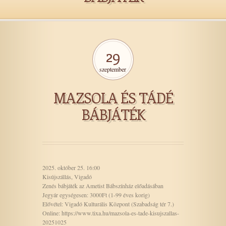
29
szeptember
MAZSOLA ÉS TÁDÉ
BÁBJÁTÉK
2025. október 25. 16:00
Kisújszállás, Vigadó
Zenés bábjáték az Ametist Bábszínház előadásában
Jegyár egységesen: 3000Ft (1-99 éves korig)
Elővétel: Vigadó Kulturális Központ (Szabadság tér 7.)
Online: https://www.tixa.hu/mazsola-es-tade-kisujszallas-
20251025