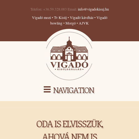
Telefon: +36.59.328.083 Email:
info@vigadokisuj.hu
Vigadó mozi
•
Tv Kisúj
•
Vigadó kávéház
•
Vigadó
bowling
•
Morgó
•
AJVK
NAVIGATION
ODA IS ELVISSZÜK,
AHOVÁ NEM IS