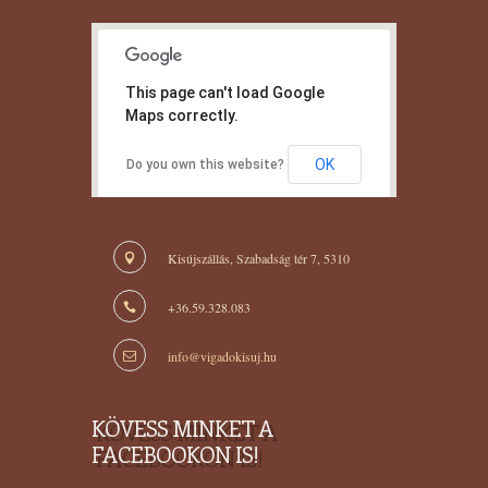
This page can't load Google
Maps correctly.
OK
Do you own this website?
Kisújszállás, Szabadság tér 7, 5310
+36.59.328.083
info@vigadokisuj.hu
KÖVESS MINKET A
FACEBOOKON IS!