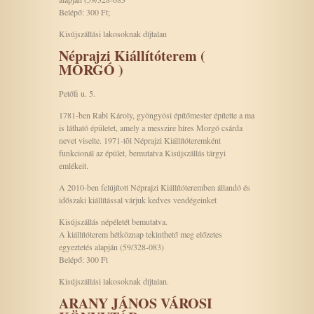
Belépő: 300 Ft;
Kisújszállási lakosoknak díjtalan
Néprajzi Kiállítóterem (
MORGÓ )
Petőfi u. 5.
1781-ben Rabl Károly, gyöngyösi építőmester építette a ma
is látható épületet, amely a messzire híres Morgó csárda
nevet viselte. 1971-tõl Néprajzi Kiállítóteremként
funkcionál az épület, bemutatva Kisújszállás tárgyi
emlékeit.
A 2010-ben felújított Néprajzi Kiállítóteremben állandó és
időszaki kiállítással várjuk kedves vendégeinket
Kisújszállás népéletét bemutatva.
A kiállítóterem hétköznap tekinthető meg előzetes
egyeztetés alapján (59/328-083)
Belépő: 300 Ft
Kisújszállási lakosoknak díjtalan.
ARANY JÁNOS VÁROSI