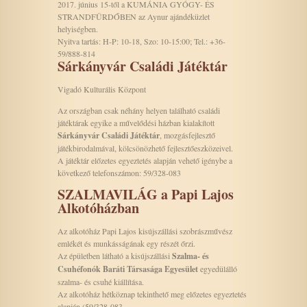
2017. június 15-től a KUMÁNIA GYÓGY- ÉS
STRANDFÜRDŐBEN az Aynur ajándéküzlet
helyiségben.
Nyitva tartás: H-P: 10-18, Szo: 10-15:00; Tel.: +36-
59/888-814
Sárkányvár Családi Játéktár
Vigadó Kulturális Központ
Az országban csak néhány helyen található családi
játéktárak egyike a művelődési házban kialakított
Sárkányvár Családi Játéktár
, mozgásfejlesztő
játékbirodalmával, kölcsönözhető fejlesztőeszközeivel.
A játéktár előzetes egyeztetés alapján vehető igénybe a
következő telefonszámon: 59/328-083
SZALMAVILÁG a Papi Lajos
Alkotóházban
Az alkotóház Papi Lajos kisújszállási szobrászművész
emlékét és munkásságának egy részét őrzi.
Az épületben látható a kisújszállási
Szalma- és
Csuhéfonók Baráti
Társasága Egyesület
egyedülálló
szalma- és csuhé kiállítása.
Az alkotóház hétköznap tekinthető meg előzetes egyeztetés
alapján (59/328-083