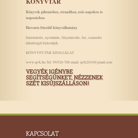
KÖNYVTÁR
Könyvek pihenéshez, strandhoz, esős napokra és
napozáshoz.
Havonta frissülő könyvállomány
Internetezés, nyomtatás, fénymásolás, fax, scannelés
lehetőségét biztosítjuk.
KÖNYVFUTÁR SZOLGÁLAT
www.ajvk.hu Tel: 59/520-708 email: ajvk2010@gmail.com
VEGYÉK IGÉNYBE
SEGÍTSÉGÜNKET, NÉZZENEK
SZÉT KISÚJSZÁLLÁSON!
KAPCSOLAT