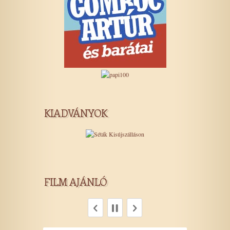
KIADVÁNYOK
FILM AJÁNLÓ
INSIDIOUS – KÖZTÜNK JÁRNAK
ZEND