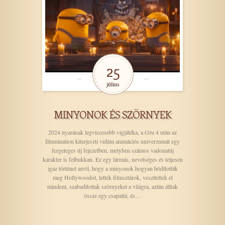
25
július
MINYONOK ÉS SZÖRNYEK
2024 nyarának legviccesebb vígjátéka, a Gru 4 után az
Illumination kiterjeszti vidám animációs univerzumát egy
fergeteges új fejezetben, melyben számos vadonatúj
karakter is felbukkan. Ez egy lármás, nevetséges és teljesen
igaz történet arról, hogy a minyonok hogyan hódították
meg Hollywoodot, lettek filmsztárok, veszítettek el
mindent, szabadítottak szörnyeket a világra, aztán álltak
össze egy csapattá, és…