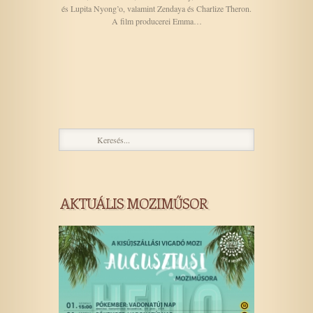
és Lupita Nyong’o, valamint Zendaya és Charlize Theron.
A film producerei Emma…
AKTUÁLIS MOZIMŰSOR