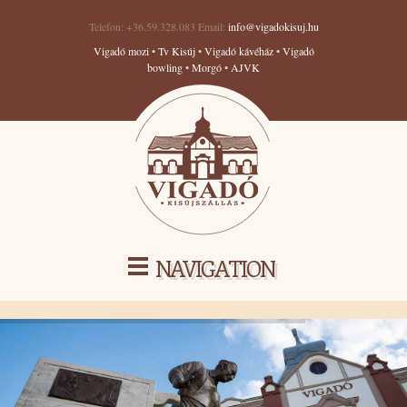
Telefon: +36.59.328.083 Email:
info@vigadokisuj.hu
Vigadó mozi
•
Tv Kisúj
•
Vigadó kávéház
•
Vigadó
bowling
•
Morgó
•
AJVK
NAVIGATION