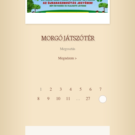
MORGÓ JÁTSZÓTÉR
Megosztás
Megnézem >
1
2
3
4
5
6
7
8
9
10
11
…
27