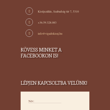
Kisújszállás, Szabadság tér 7, 5310
+36.59.328.083
info@vigadokisuj.hu
KÖVESS MINKET A
FACEBOOKON IS!
LÉPJEN KAPCSOLTBA VELÜNK!
Név: