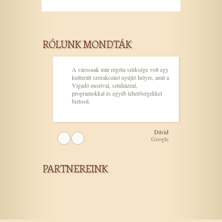
RÓLUNK MONDTÁK
A városnak már régóta szüksége volt egy
kulturált szórakozást nyújtó helyre, amit a
Vigadó mozival, színházzal,
programokkal és egyéb lehetőségekkel
biztosít.
Dávid
Google
PARTNEREINK