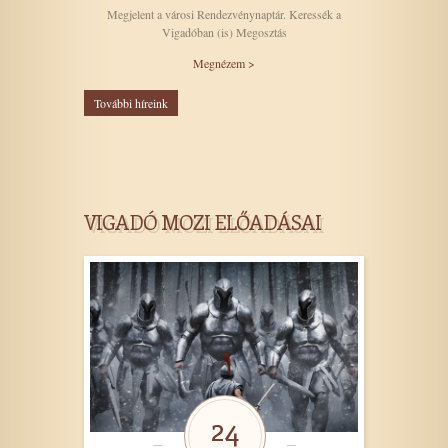
Megjelent a városi Rendezvénynaptár. Keressék a
Vigadóban (is) Megosztás
Megnézem >
További híreink
VIGADÓ MOZI ELŐADÁSAI
24