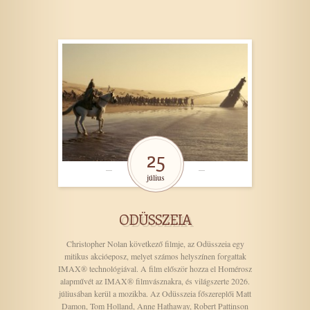
25
július
ODÜSSZEIA
Christopher Nolan következő filmje, az Odüsszeia egy
mitikus akcióeposz, melyet számos helyszínen forgattak
IMAX® technológiával. A film először hozza el Homérosz
alapművét az IMAX® filmvásznakra, és világszerte 2026.
júliusában kerül a mozikba. Az Odüsszeia főszereplői Matt
Damon, Tom Holland, Anne Hathaway, Robert Pattinson