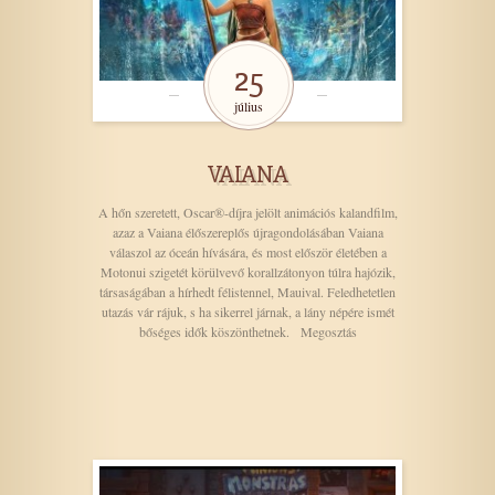
25
július
VAIANA
A hőn szeretett, Oscar®-díjra jelölt animációs kalandfilm,
azaz a Vaiana élőszereplős újragondolásában Vaiana
válaszol az óceán hívására, és most először életében a
Motonui szigetét körülvevő korallzátonyon túlra hajózik,
társaságában a hírhedt félistennel, Mauival. Feledhetetlen
utazás vár rájuk, s ha sikerrel járnak, a lány népére ismét
bőséges idők köszönthetnek. Megosztás