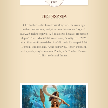
július
ODÜSSZEIA
Christopher Nolan következő filmje, az Odüsszeia egy
mitikus akcióeposz, melyet számos helyszínen forgattak
IMAX® technológiával. A film először hozza el Homérosz
alapművét az IMAX® filmvásznakra, és világszerte 2026.
júliusában kerül a mozikba. Az Odüsszeia főszereplői Matt
Damon, Tom Holland, Anne Hathaway, Robert Pattinson
és Lupita Nyong’o, valamint Zendaya és Charlize Theron.
A film producerei Emma…