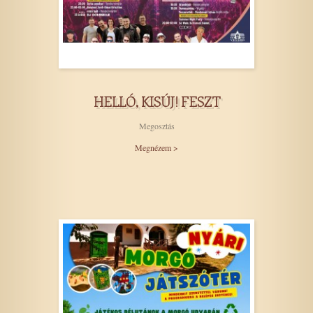
HELLÓ, KISÚJ! FESZT
Megosztás
Megnézem >