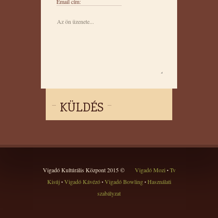
Email cím:
KÜLDÉS
Vigadó Kultúrális Központ 2015 ©
Vigadó Mozi
Tv
•
Kisúj
Vigadó Kávézó
Vigadó Bowling
Használati
•
•
•
szabályzat