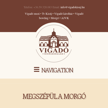
Telefon: +36.59.328.083 Email:
info@vigadokisuj.hu
Vigadó mozi
•
Tv Kisúj
•
Vigadó kávéház
•
Vigadó
bowling
•
Morgó
•
AJVK
NAVIGATION
MEGSZÉPÜL A MORGÓ