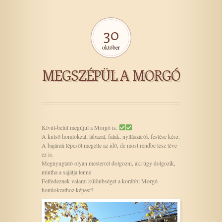
30
október
MEGSZÉPÜL A MORGÓ
Kívül-belül megújul a Morgó is.
A külső homlokzat, lábazat, falak, nyílászárók festése kész.
A bajárati lépcsőt megette az idő, de most rendbe lesz téve
ez is.
Megnyugtató olyan mesterrel dolgozni, aki úgy dolgozik,
mintha a sajátja lenne.
Felfedeznek valami különbséget a korábbi Morgó
homlokzathoz képest?