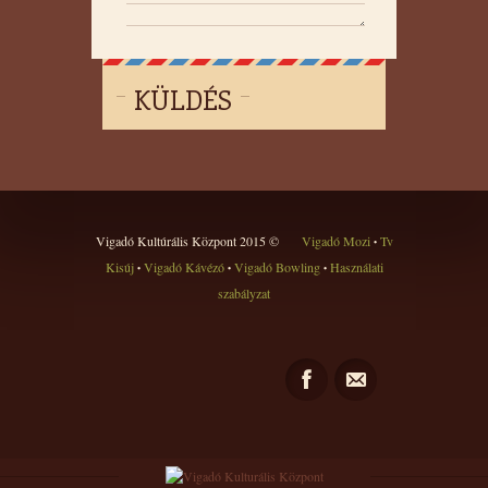
KÜLDÉS
Vigadó Kultúrális Központ 2015 ©
Vigadó Mozi
Tv
•
Kisúj
Vigadó Kávézó
Vigadó Bowling
Használati
•
•
•
szabályzat