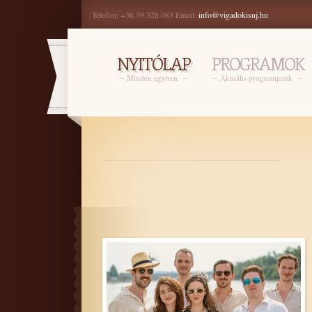
Telefon: +36.59.328.083 Email:
info@vigadokisuj.hu
NYITÓLAP
PROGRAMOK
Minden egyben
Aktuális programjaink