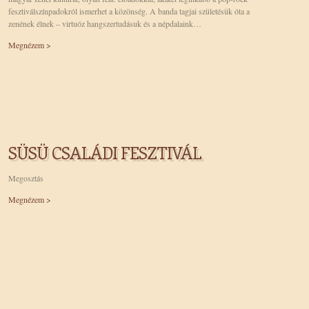
fesztiválszínpadokról ismerhet a közönség. A banda tagjai születésük óta a
zenének élnek – virtuóz hangszertudásuk és a népdalaink…
Megnézem >
SÜSÜ CSALÁDI FESZTIVÁL
Megosztás
Megnézem >