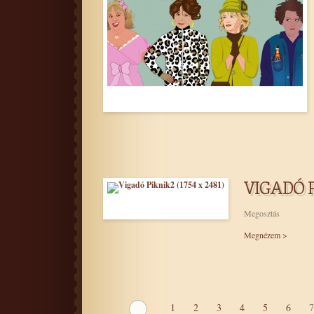
MANCS ŐRJÁRAT: A DÍN
VIGADÓ 
Megosztás
Megnézem >
1
2
3
4
5
6
7