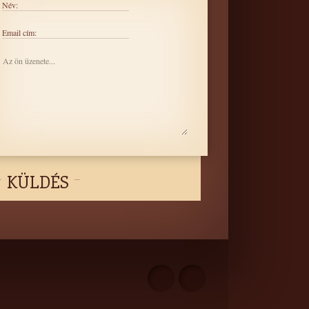
Név:
Email cím:
KÜLDÉS