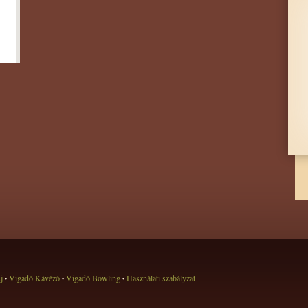
új
Vigadó Kávézó
Vigadó Bowling
Használati szabályzat
•
•
•