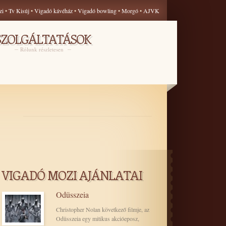
zi
•
Tv Kisúj
•
Vigadó kávéház
•
Vigadó bowling
•
Morgó
•
AJVK
SZOLGÁLTATÁSOK
Rólunk részletesen
VIGADÓ MOZI AJÁNLATAI
Odüsszeia
Christopher Nolan következő filmje, az
Odüsszeia egy mitikus akcióeposz,