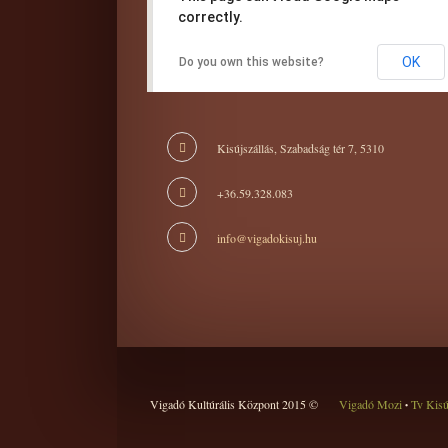
correctly.
OK
Do you own this website?
Kisújszállás, Szabadság tér 7, 5310
+36.59.328.083
info@vigadokisuj.hu
Vigadó Kultúrális Központ 2015 ©
Vigadó Mozi
Tv Kis
•