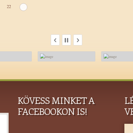
22
KÖVESS MINKET A
L
FACEBOOKON IS!
V