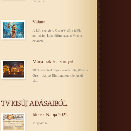
melyet s...
Vaiana
A hőn szeretett, Oscar®-díjra jelölt
animációs kalandfilm, azaz a Vaiana
élőszere...
Minyonok és szörnyek
2024 nyarának legviccesebb vígjátéka, a
Gru 4 után az Illumination kiterjeszti
vi...
TV KISÚJ ADÁSAIBÓL
Idősek Napja 2022
Megosztás