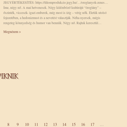
JEGYÉRTÉKESÍTÉS: https://liliomprodukcio.jegy.hu/…/oreglanyok-zenes…
Íme, négy nő. A mai hetvenesek. Négy különböző kultúrájú “öreglány” –
őszinték, viccesek- igazi emberek, még most is ízig – vérig nők. Életük utolsó
fejezetében, a hedonizmust és a nevetést választják. Néha nyersek, mégis
rengeteg könnyedség és humor van bennük. Négy nő. Rajtuk keresztül…
ÓFILM
ODÜSSZEIA
Megnézem >
PIKNIK
8
9
10
11
12
13
14
15
16
17
…