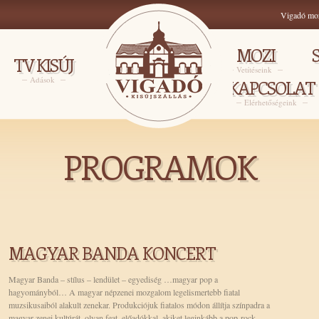
Vigadó mo
MOZI
TV KISÚJ
Vetítéseink
Adások
KAPCSOLAT
Elérhetőségeink
PROGRAMOK
MAGYAR BANDA KONCERT
Magyar Banda – stílus – lendület – egyediség …magyar pop a
hagyományból… A magyar népzenei mozgalom legelismertebb fiatal
muzsikusaiból alakult zenekar. Produkciójuk fiatalos módon állítja színpadra a
magyar zenei kultúrát, olyan feat. előadókkal, akiket leginkább a pop-rock