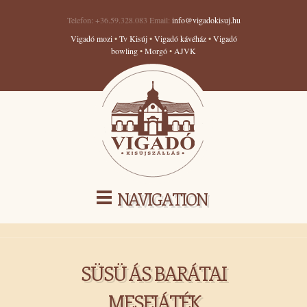
Telefon: +36.59.328.083 Email:
info@vigadokisuj.hu
Vigadó mozi
•
Tv Kisúj
•
Vigadó kávéház
•
Vigadó
bowling
•
Morgó
•
AJVK
NAVIGATION
SÜSÜ ÁS BARÁTAI
MESEJÁTÉK