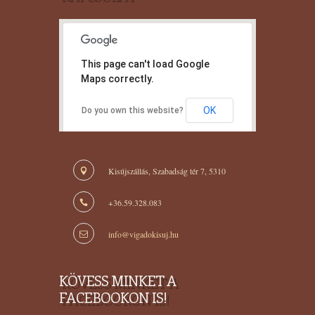
This page can't load Google
Maps correctly.
OK
Do you own this website?
Kisújszállás, Szabadság tér 7, 5310
+36.59.328.083
info@vigadokisuj.hu
KÖVESS MINKET A
FACEBOOKON IS!