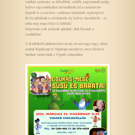
színház varázsára, az idősebbek; szülők, nagymamák pedig
kedves régi emlékeiket eleveníthetik fel a szeretnivaló
figurák és a csavaros, szellemes történetek segítségével.
Ki-be járkálnak a szívünknek oly kedves mesehősök – és
néha még maga Süsü is feltűnik!
Szigorúan csak azoknak ajánljuk, akik hisznek a
csodákban!
A Kultkikötő játékmesterei tavaly ősszel nagy-nagy sikert
arattak Kippkopp és Tipptopp meséjével, most Süsüt és
barátait varázsolják a Vigadó színpadára.