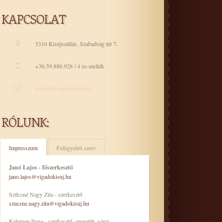
KAPCSOLAT
5310 Kisújszállás, Szabadság tér 7.
+36.59.886.928 / 4 es-mellék
tvkisuj@vigadokisuj.hu
RÓLUNK:
Impresszum
Felügyeleti szerv
Janó Lajos - főszerkesztő
jano.lajos@vigadokisuj.hu
Szűcsné Nagy Zita - szerkesztő
szucsne.nagy.zita@vigadokisuj.hu
Kelemen Ilona - szerkesztő, operatőr, vágó