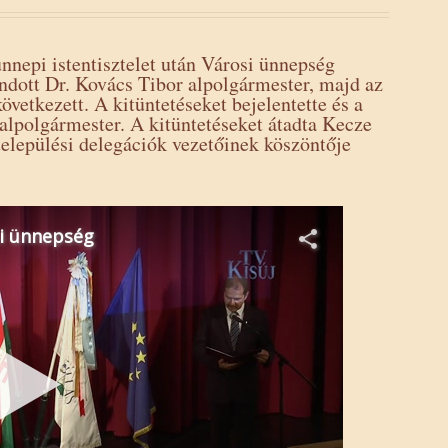
nnepi istentisztelet után Városi ünnepség
ndott Dr. Kovács Tibor alpolgármester, majd az
vetkezett. A kitüntetéseket bejelentette és a
 alpolgármester. A kitüntetéseket átadta Kecze
települési delegációk vezetőinek köszöntője