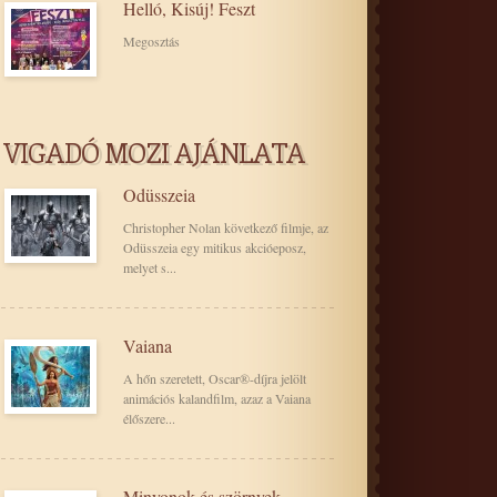
Helló, Kisúj! Feszt
Megosztás
VIGADÓ MOZI AJÁNLATA
Odüsszeia
Christopher Nolan következő filmje, az
Odüsszeia egy mitikus akcióeposz,
melyet s...
Vaiana
A hőn szeretett, Oscar®-díjra jelölt
animációs kalandfilm, azaz a Vaiana
élőszere...
Minyonok és szörnyek