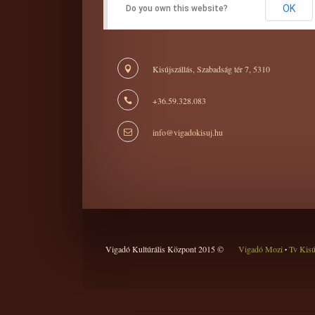
OK
Do you own this website?
Kisújszállás, Szabadság tér 7, 5310
+36.59.328.083
info@vigadokisuj.hu
Vigadó Kultúrális Központ 2015 ©
Vigadó Mozi
Tv Kis
•