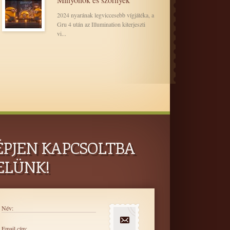
2024 nyarának legviccesebb vígjátéka, a
Gru 4 után az Illumination kiterjeszti
vi...
ÉPJEN KAPCSOLTBA
ELÜNK!
Név:
Email cím: