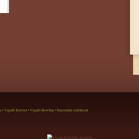
új
Vigadó Kávézó
Vigadó Bowling
Használati szabályzat
•
•
•