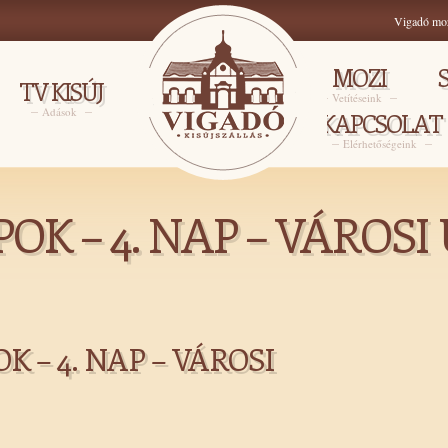
Vigadó mo
MOZI
TV KISÚJ
Vetítéseink
Adások
KAPCSOLAT
Elérhetőségeink
K – 4. NAP – VÁROS
 – 4. NAP – VÁROSI