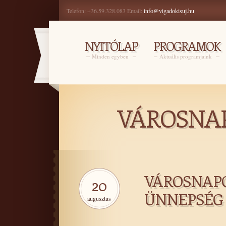
Telefon: +36.59.328.083 Email:
info@vigadokisuj.hu
NYITÓLAP
PROGRAMOK
Minden egyben
Aktuális programjaink
VÁROSNAPO
VÁROSNAPOK
20
ÜNNEPSÉG
augusztus