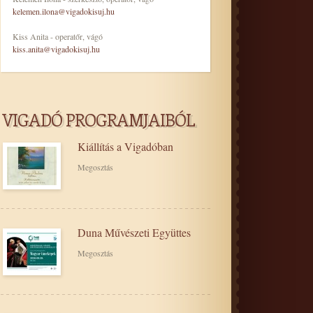
kelemen.ilona@vigadokisuj.hu
Kiss Anita - operatőr, vágó
kiss.anita@vigadokisuj.hu
VIGADÓ PROGRAMJAIBÓL
Kiállítás a Vigadóban
Megosztás
Duna Művészeti Együttes
Megosztás