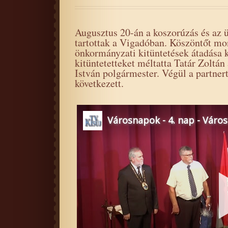
Augusztus 20-án a koszorúzás és az ü
tartottak a Vigadóban. Köszöntőt mo
önkormányzati kitüntetések átadása kö
kitüntetetteket méltatta Tatár Zoltán
István polgármester. Végül a partner
következett.