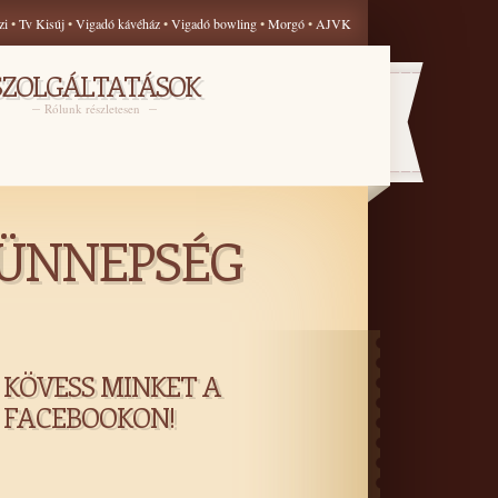
zi
•
Tv Kisúj
•
Vigadó kávéház
•
Vigadó bowling
•
Morgó
•
AJVK
SZOLGÁLTATÁSOK
Rólunk részletesen
I ÜNNEPSÉG
KÖVESS MINKET A
FACEBOOKON!