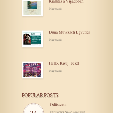
Kiállítás a Vigadóban
Megosztás
Duna Művészeti Együttes
Megosztás
Helló, Kisúj! Feszt
Megosztás
POPULAR POSTS
Odüsszeia
24
Christopher Nolan következő