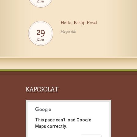
július
Helló, Kisúj! Feszt
29
Megosztás
július
KAPCSOLAT
This page can't load Google
Maps correctly.