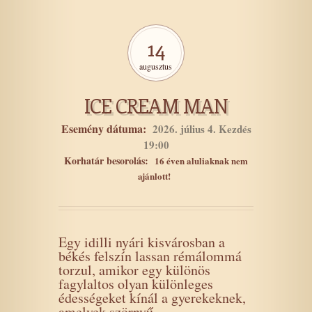
14
augusztus
ICE CREAM MAN
Esemény dátuma:
2026. július 4. Kezdés
19:00
Korhatár besorolás:
16 éven aluliaknak nem
ajánlott!
Egy idilli nyári kisvárosban a
békés felszín lassan rémálommá
torzul, amikor egy különös
fagylaltos olyan különleges
édességeket kínál a gyerekeknek,
amelyek szörnyű