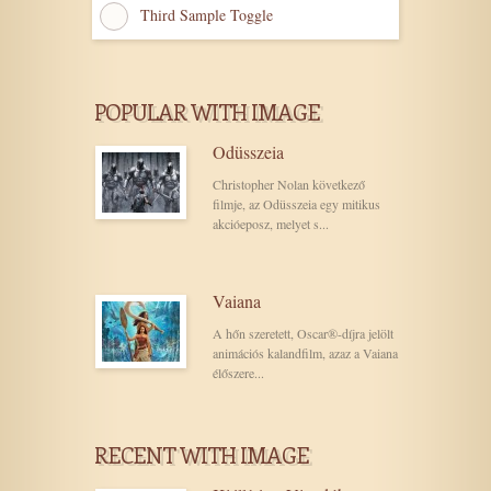
Third Sample Toggle
POPULAR WITH IMAGE
Odüsszeia
Christopher Nolan következő
filmje, az Odüsszeia egy mitikus
akcióeposz, melyet s...
Vaiana
A hőn szeretett, Oscar®-díjra jelölt
animációs kalandfilm, azaz a Vaiana
élőszere...
RECENT WITH IMAGE