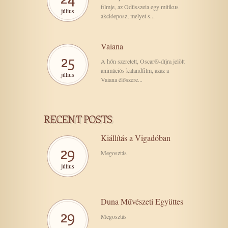
filmje, az Odüsszeia egy mitikus
július
akcióeposz, melyet s...
Vaiana
25
A hőn szeretett, Oscar®-díjra jelölt
animációs kalandfilm, azaz a
július
Vaiana élőszere...
RECENT POSTS
Kiállítás a Vigadóban
29
Megosztás
július
Duna Művészeti Együttes
29
Megosztás