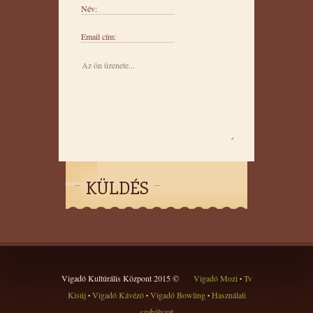
Név:
Email cím:
KÜLDÉS
Vigadó Kultúrális Központ 2015 ©
Vigadó Mozi
Tv
•
Kisúj
Vigadó Kávézó
Vigadó Bowling
Használati
•
•
•
szabályzat