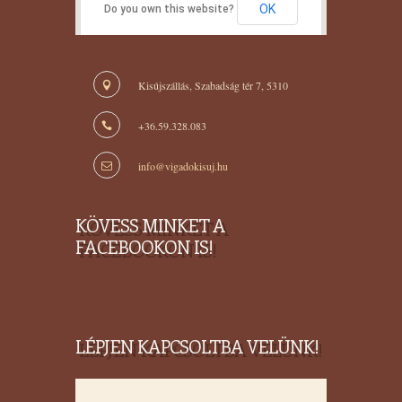
OK
Do you own this website?
Kisújszállás, Szabadság tér 7, 5310
+36.59.328.083
info@vigadokisuj.hu
KÖVESS MINKET A
FACEBOOKON IS!
LÉPJEN KAPCSOLTBA VELÜNK!