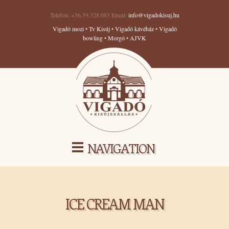
Telefon: +36.59.328.083 Email:
info@vigadokisuj.hu
Vigadó mozi
•
Tv Kisúj
•
Vigadó kávéház
•
Vigadó
bowling
•
Morgó
•
AJVK
NAVIGATION
ICE CREAM MAN